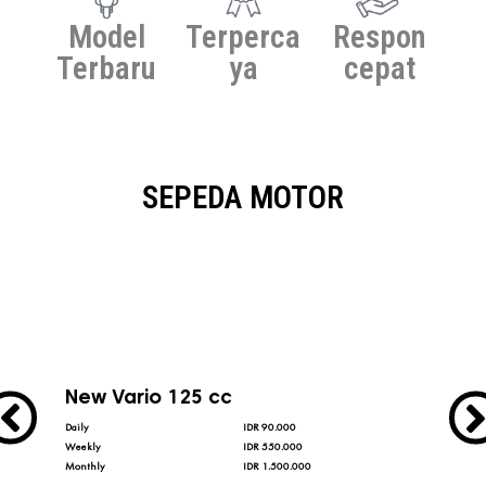
Model
Terperca
Respon
Terbaru
ya
cepat
SEPEDA MOTOR
New Vario 125 cc
Ne
Daily
IDR 90.000
Daily
Weekly
IDR 550.000
Weekl
Monthly
IDR 1.500.000
Month