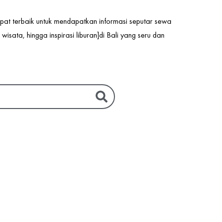
mpat terbaik untuk mendapatkan informasi seputar sewa
isata, hingga inspirasi liburan]di Bali yang seru dan
BALI
 Hemat ke Bali? Baca