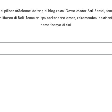
di pilihan utSelamat datang di blog resmi Dewa Motor Bali Rental, te
 liburan di Bali. Temukan tips berkendara aman, rekomendasi destinasi w
hemat hanya di sini.
P
P
P
P
INFO MOTOR
a
a
a
a
g
g
g
g
a Motor Gede Bali | Nikmati
Mau Liburan
e
e
e
e