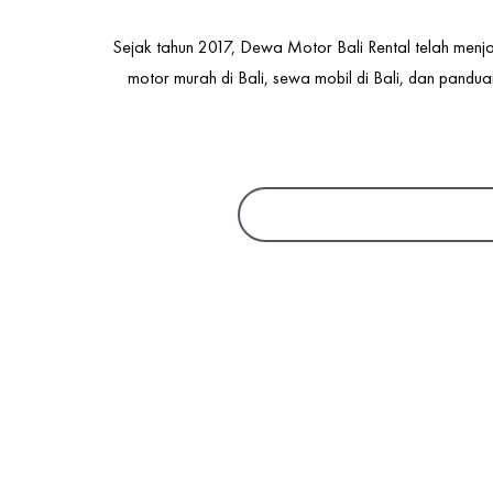
Sejak tahun 2017, Dewa Motor Bali Rental telah menja
motor murah di Bali, sewa mobil di Bali, dan panduan
S
e
a
r
c
h
NUSA PENIDA
10 Tips ke Nusa Penida yang Perlu
Sew