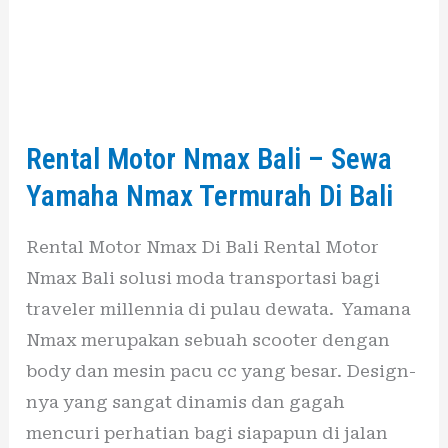
Sewa
Yamaha
Nmax
Termurah
Di
Rental Motor Nmax Bali – Sewa
Bali
Yamaha Nmax Termurah Di Bali
Rental Motor Nmax Di Bali Rental Motor
Nmax Bali solusi moda transportasi bagi
traveler millennia di pulau dewata. Yamana
Nmax merupakan sebuah scooter dengan
body dan mesin pacu cc yang besar. Design-
nya yang sangat dinamis dan gagah
mencuri perhatian bagi siapapun di jalan