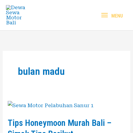
Skip
MENU
to
MENU
content
bulan madu
Tips
Honeymoon
Tips Honeymoon Murah Bali –
Murah
Bali