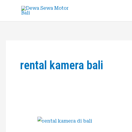
Skip
to
content
rental kamera bali
Jasa
Rental