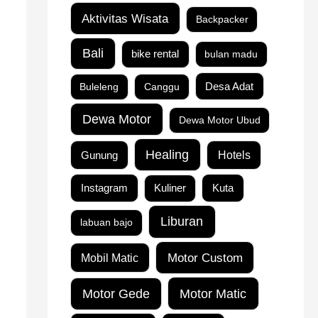
Aktivitas Wisata
Backpacker
Bali
bike rental
bulan madu
Buleleng
Canggu
Desa Adat
Dewa Motor
Dewa Motor Ubud
Healing
Gunung
Hotels
Instagram
Kuta
Kuliner
Liburan
labuan bajo
Motor Custom
Mobil Matic
Motor Matic
Motor Gede