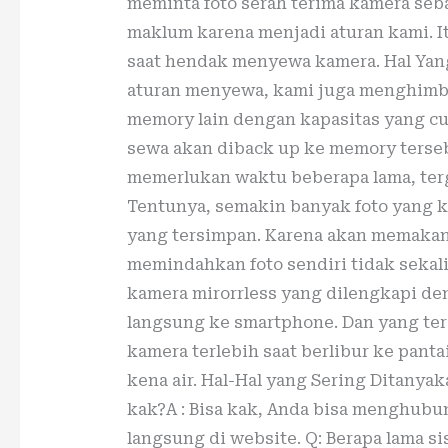
meminta foto serah terima kamera seb
maklum karena menjadi aturan kami. I
saat hendak menyewa kamera. Hal Yan
aturan menyewa, kami juga menghim
memory lain dengan kapasitas yang cu
sewa akan diback up ke memory terseb
memerlukan waktu beberapa lama, terg
Tentunya, semakin banyak foto yang k
yang tersimpan. Karena akan memakan
memindahkan foto sendiri tidak sekali
kamera mirorrless yang dilengkapi den
langsung ke smartphone. Dan yang ter
kamera terlebih saat berlibur ke pantai
kena air. Hal-Hal yang Sering Ditanya
kak?A : Bisa kak, Anda bisa menghubu
langsung di website. Q: Berapa lama s