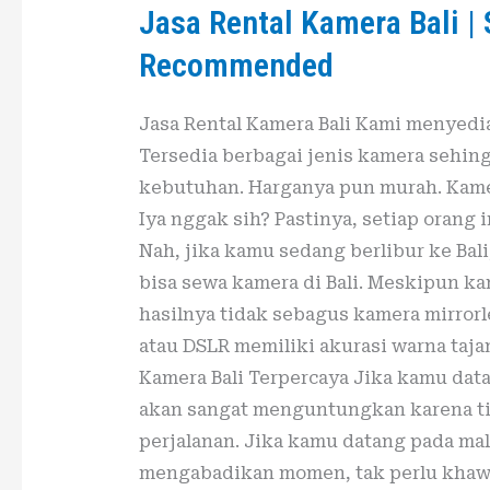
Jasa Rental Kamera Bali |
Kamera
Bali
Recommended
|
Sewa
Jasa Rental Kamera Bali Kami menyedia
Kamera
Tersedia berbagai jenis kamera sehing
Murah
kebutuhan. Harganya pun murah. Kamer
di
Iya nggak sih? Pastinya, setiap oran
Bali
Nah, jika kamu sedang berlibur ke Ba
Recommended
bisa sewa kamera di Bali. Meskipun 
hasilnya tidak sebagus kamera mirrorl
atau DSLR memiliki akurasi warna tajam
Kamera Bali Terpercaya Jika kamu data
akan sangat menguntungkan karena ti
perjalanan. Jika kamu datang pada ma
mengabadikan momen, tak perlu khawa