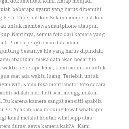
agai dokumentasi kami. Harap menjadi
tulah beberapa syarat yang harus dipenuhi
g Perlu Diperhatikan Selain memperhatikan
bau untuk membawa smartphone ataupun
kup. Nantinya, semua foto dari kamera yang
ut. Proses pengiriman data akan
antung besarnya file yang harus dipindah.
amu abadikan, maka data akan besar file
 waktu beberapa lama, kami sarankan untuk
gus saat ada waktu luang. Terlebih untuk
gan wifi. Kamu bisa mentransfer foto secara
akhir adalah hati-hati saat menggunakan
. Itu karena kamera sangat sensitif apabila
kan Q : Apakah bisa booking lewat whatsapp
ngi kami melalui kontak whatsapp atau
istem durasi sewa kamera kak?A : Kami