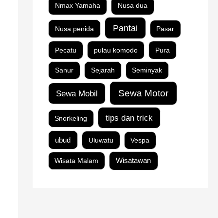
Nmax Yamaha
Nusa dua
Pantai
Nusa penida
Pasar
Pecatu
pulau komodo
Pura
Sanur
Sejarah
Seminyak
Sewa Motor
Sewa Mobil
tips dan trick
Snorkeling
ubud
Uluwatu
Vespa
Wisata Malam
Wisatawan