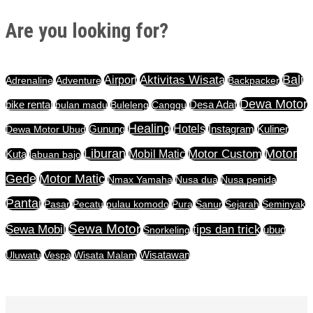
Are you looking for?
Aktivitas Wisata
Bali
Airport
Adrenaline
Adventure
Backpacker
Dewa Motor
bike rental
bulan madu
Buleleng
Canggu
Desa Adat
Healing
Gunung
Hotels
Instagram
Dewa Motor Ubud
Kuliner
Liburan
Motor Custom
Motor
Mobil Matic
Kuta
labuan bajo
Motor Matic
Gede
Nmax Yamaha
Nusa dua
Nusa penida
Pantai
Pasar
Pecatu
pulau komodo
Pura
Sanur
Sejarah
Seminyak
Sewa Motor
Sewa Mobil
tips dan trick
Snorkeling
ubud
Uluwatu
Vespa
Wisata Malam
Wisatawan