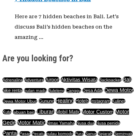
Here are 7 hidden beaches in Bali. Let’s
discuss Bali’s hidden beaches on the
amazing …
Are you looking for?
Aktivitas Wisata
Bali
Airport
Adrenaline
Adventure
Backpacker
Dewa Motor
bike rental
bulan madu
Buleleng
Canggu
Desa Adat
Healing
Gunung
Hotels
Instagram
Dewa Motor Ubud
Kuliner
Liburan
Motor Custom
Motor
Mobil Matic
Kuta
labuan bajo
Motor Matic
Gede
Nmax Yamaha
Nusa dua
Nusa penida
Pantai
Pasar
Pecatu
pulau komodo
Pura
Sanur
Sejarah
Seminyak