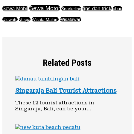
Sewa Motor
Sewa Mobil
tips dan trick
Snorkeling
ubud
Uluwatu
Vespa
Wisata Malam
Wisatawan
Related Posts
Singaraja Bali Tourist Attractions
These 12 tourist attractions in
Singaraja, Bali, can be your…