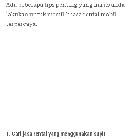
Ada beberapa tips penting yang harus anda
lakukan untuk memilih jasa rental mobil
terpercaya.
1. Cari jasa rental yang menggunakan supir