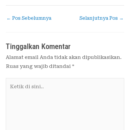
←
Pos Sebelumnya
Selanjutnya Pos
→
Tinggalkan Komentar
Alamat email Anda tidak akan dipublikasikan.
Ruas yang wajib ditandai
*
Ketik
di
sini..