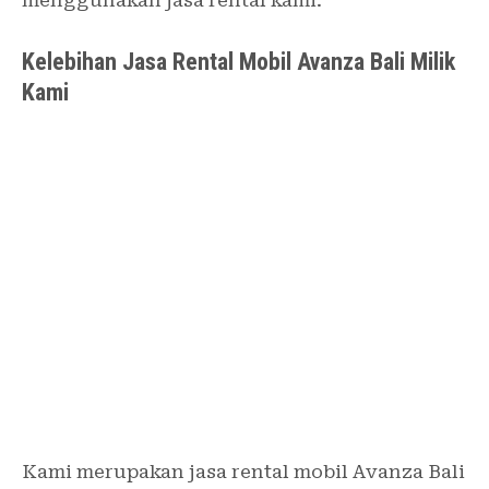
Kelebihan Jasa Rental Mobil Avanza Bali Milik
Kami
Kami merupakan jasa rental mobil Avanza Bali