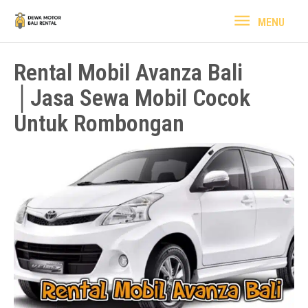
Lewati
MENU
MENU
ke
konten
Rental Mobil Avanza Bali
│Jasa Sewa Mobil Cocok
Untuk Rombongan