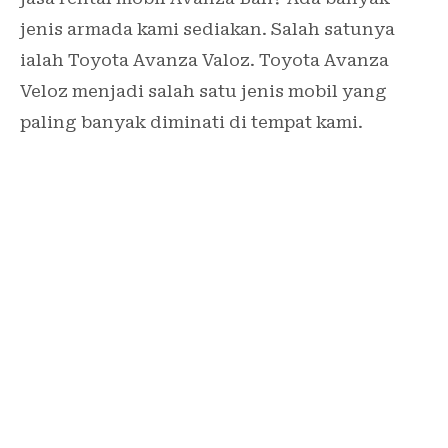
jenis armada kami sediakan. Salah satunya
ialah Toyota Avanza Valoz. Toyota Avanza
Veloz menjadi salah satu jenis mobil yang
paling banyak diminati di tempat kami.