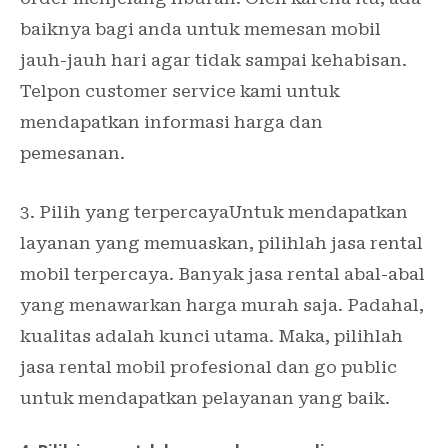
baiknya bagi anda untuk memesan mobil
jauh-jauh hari agar tidak sampai kehabisan.
Telpon customer service kami untuk
mendapatkan informasi harga dan
pemesanan.
3. Pilih yang terpercayaUntuk mendapatkan
layanan yang memuaskan, pilihlah jasa rental
mobil terpercaya. Banyak jasa rental abal-abal
yang menawarkan harga murah saja. Padahal,
kualitas adalah kunci utama. Maka, pilihlah
jasa rental mobil profesional dan go public
untuk mendapatkan pelayanan yang baik.