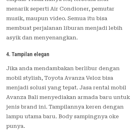
menarik seperti Air Condioner, pemutar
musik, maupun video. Semua itu bisa
membuat perjalanan liburan menjadi lebih
asyik dan menyenangkan.
4. Tampilan elegan
Jika anda mendambakan berlibur dengan
mobil stylish, Toyota Avanza Veloz bisa
menjadi solusi yang tepat. Jasa rental mobil
Avanza Bali menyediakan armada baru untuk
jenis brand ini. Tampilannya keren dengan
lampu utama baru. Body sampingnya oke
punya.