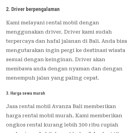
2. Driver berpengalaman
Kami melayani rental mobil dengan
menggunakan driver. Driver kami sudah
terpercaya dan hafal jalanan di Bali. Anda bisa
mengutarakan ingin pergi ke destinasi wisata
sesuai dengan keinginan. Driver akan
membawa anda dengan nyaman dan dengan
menempuh jalan yang paling cepat.
3. Harga sewa murah
Jasa rental mobil Avanza Bali memberikan
harga rental mobil murah. Kami memberikan
ongkos rental kurang lebih 300 ribu rupiah