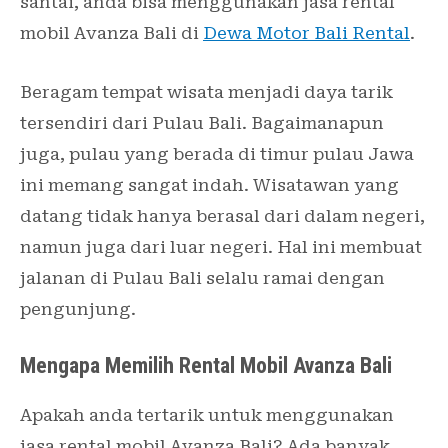
santai, anda bisa menggunakan jasa rental
mobil Avanza Bali di
Dewa Motor Bali Rental
.
Beragam tempat wisata menjadi daya tarik
tersendiri dari Pulau Bali. Bagaimanapun
juga, pulau yang berada di timur pulau Jawa
ini memang sangat indah. Wisatawan yang
datang tidak hanya berasal dari dalam negeri,
namun juga dari luar negeri. Hal ini membuat
jalanan di Pulau Bali selalu ramai dengan
pengunjung.
Mengapa Memilih Rental Mobil Avanza Bali
Apakah anda tertarik untuk menggunakan
jasa rental mobil Avanza Bali? Ada banyak