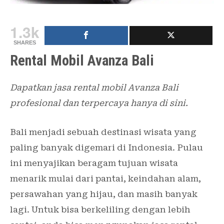
1.3k
SHARES
Rental Mobil Avanza Bali
Dapatkan jasa rental mobil Avanza Bali
profesional dan terpercaya hanya di sini.
Bali menjadi sebuah destinasi wisata yang
paling banyak digemari di Indonesia. Pulau
ini menyajikan beragam tujuan wisata
menarik mulai dari pantai, keindahan alam,
persawahan yang hijau, dan masih banyak
lagi. Untuk bisa berkeliling dengan lebih