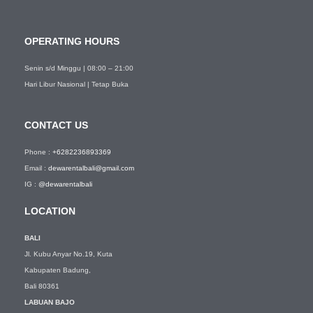
OPERATING HOURS
Senin s/d Minggu | 08:00 – 21:00
Hari Libur Nasional | Tetap Buka
CONTACT US
Phone :
+6282236893369
Email :
dewarentalbali@gmail.com
IG :
@dewarentalbali
LOCATION
BALI
Jl. Kubu Anyar No.19, Kuta
Kabupaten Badung,
Bali 80361
LABUAN BAJO