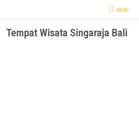
Lewati
MENU
MENU
ke
konten
Tempat Wisata Singaraja Bali