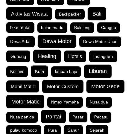
Aktivitas Wisata
Bali
Backpacker
bike rental
bulan madu
Buleleng
Canggu
Dewa Motor
Desa Adat
Dewa Motor Ubud
Healing
Gunung
Hotels
Instagram
Liburan
Kuta
Kuliner
labuan bajo
Motor Custom
Motor Gede
Mobil Matic
Motor Matic
Nmax Yamaha
Nusa dua
Pantai
Nusa penida
Pasar
Pecatu
pulau komodo
Pura
Sanur
Sejarah