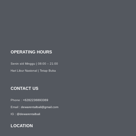
OPERATING HOURS
Senin s/d Minggu | 08:00 – 21:00
Hari Libur Nasional | Tetap Buka
CONTACT US
Phone :
+6282236893369
Email :
dewarentalbali@gmail.com
IG :
@dewarentalbali
LOCATION