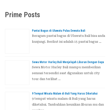
a
r
Prime Posts
i
u
Pantai Bagus di Uluwatu Pulau Dewata Bali
n
Beragam pantai bagus di Uluwatu Bali bisa anda
kunjungi. Berikut ini adalah 15 pantai bagus …
t
u
k
Sewa Motor Harley Bali Menjelajah Liburan Dengan Gaya
Sewa Motor Harley Bali mampu memberikan
:
sensasi tersendiri saat digunakan untuk city
tour dan terlihat …
9 Tempat Wisata Malam di Bali Yang Harus Diketahui
9 tempat wisata malam di Bali yang harus
diketahui. Tambahkan keunikan liburan mu dan