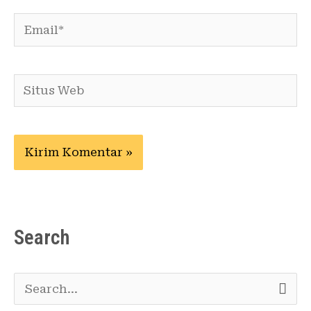
Email*
Situs
Web
Search
C