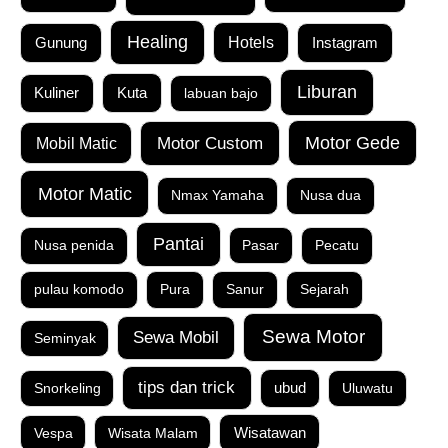
Healing
Gunung
Hotels
Instagram
Liburan
Kuta
Kuliner
labuan bajo
Motor Custom
Motor Gede
Mobil Matic
Motor Matic
Nmax Yamaha
Nusa dua
Pantai
Nusa penida
Pasar
Pecatu
pulau komodo
Pura
Sanur
Sejarah
Sewa Motor
Sewa Mobil
Seminyak
tips dan trick
Snorkeling
ubud
Uluwatu
Vespa
Wisata Malam
Wisatawan