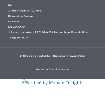
BALI
Jl. Kubu Anyar No.19, Kuta
Kabupaten Badung,
Bali 80361
LABUAN BAJO
Jl Asam , Lamantoro, RT.016/RW.004, Labuan Bajo, Komodo Nusa
Tenggara 86754
© 2025
Dewa Rental Bali
|
Disclaimer
|
Privacy Policy
Website by hisunshinecreative