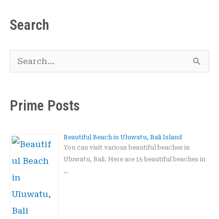
Search
S
e
a
Prime Posts
r
c
Beautiful Beach in Uluwatu, Bali Island
h
You can visit various beautiful beaches in
Uluwatu, Bali. Here are 15 beautiful beaches in
f
…
o
r
: