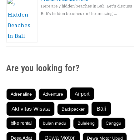
Here are 7 hidden beaches in Bali. Let’s discuss
Bali’s hidden beaches on the amazing …
Are you looking for?
Airport
Adrenaline
Adventure
Aktivitas Wisata
Bali
Backpacker
bike rental
bulan madu
Buleleng
Canggu
Dewa Motor
Desa Adat
Dewa Motor Ubud