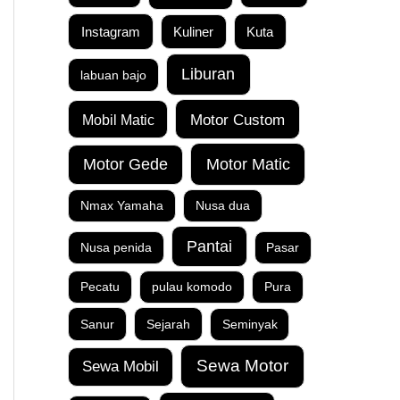
Instagram
Kuta
Kuliner
Liburan
labuan bajo
Motor Custom
Mobil Matic
Motor Matic
Motor Gede
Nmax Yamaha
Nusa dua
Pantai
Nusa penida
Pasar
Pecatu
pulau komodo
Pura
Sanur
Sejarah
Seminyak
Sewa Motor
Sewa Mobil