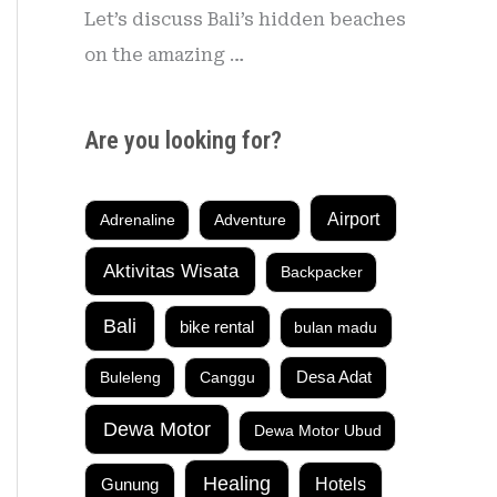
Let’s discuss Bali’s hidden beaches
on the amazing …
Are you looking for?
Airport
Adrenaline
Adventure
Aktivitas Wisata
Backpacker
Bali
bike rental
bulan madu
Buleleng
Canggu
Desa Adat
Dewa Motor
Dewa Motor Ubud
Healing
Gunung
Hotels