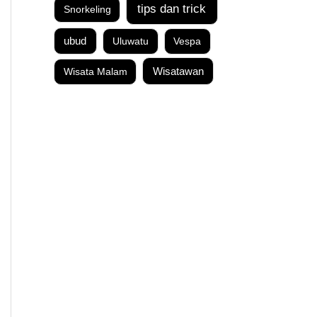
tips dan trick
Snorkeling
ubud
Uluwatu
Vespa
Wisata Malam
Wisatawan