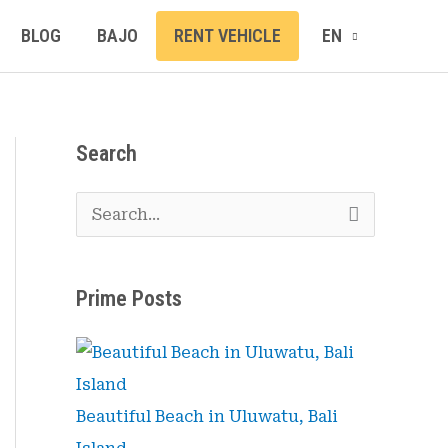
BLOG
BAJO
RENT VEHICLE
EN
Search
S
e
a
Prime Posts
r
c
h
f
Beautiful Beach in Uluwatu, Bali
o