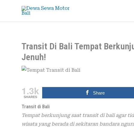
Skip
to
content
Transit Di Bali Tempat Berkunj
Jenuh!
1.3k
Share
SHARES
Transit di Bali
Tempat berkunjung saat transit di bali agar
wisata yang berada di sekitaran bandara ngura