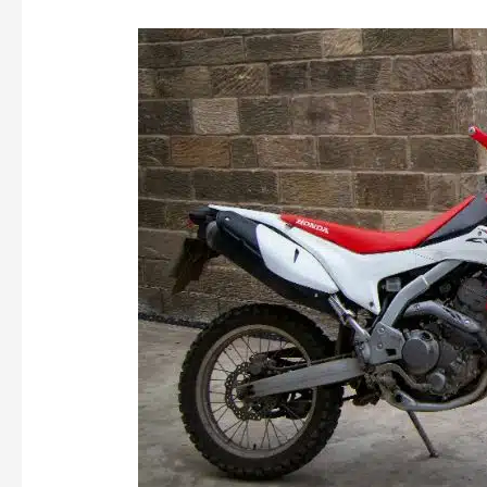
Bersama
Jasa
Sewa
Honda
CRF
Bali,
Jelajahi
Jalur
Offroad
Pulau
Bali