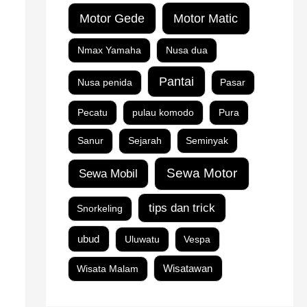
Motor Matic
Motor Gede
Nmax Yamaha
Nusa dua
Pantai
Nusa penida
Pasar
Pecatu
pulau komodo
Pura
Sanur
Sejarah
Seminyak
Sewa Motor
Sewa Mobil
tips dan trick
Snorkeling
ubud
Uluwatu
Vespa
Wisata Malam
Wisatawan