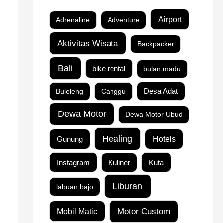
Airport
Adrenaline
Adventure
Aktivitas Wisata
Backpacker
Bali
bike rental
bulan madu
Buleleng
Canggu
Desa Adat
Dewa Motor
Dewa Motor Ubud
Healing
Gunung
Hotels
Instagram
Kuta
Kuliner
Liburan
labuan bajo
Motor Custom
Mobil Matic