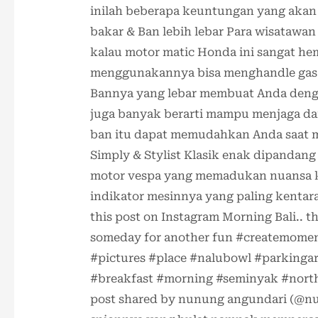
inilah beberapa keuntungan yang akan 
bakar & Ban lebih lebar Para wisatawa
kalau motor matic Honda ini sangat hem
menggunakannya bisa menghandle gas d
Bannya yang lebar membuat Anda denga
juga banyak berarti mampu menjaga dari
ban itu dapat memudahkan Anda saat m
Simply & Stylist Klasik enak dipanda
motor vespa yang memadukan nuansa k
indikator mesinnya yang paling kentar
this post on Instagram Morning Bali.. thi
someday for another fun #createmomen
#pictures #place #nalubowl #parkinga
#breakfast #morning #seminyak #north
post shared by nunung angundari (@nu