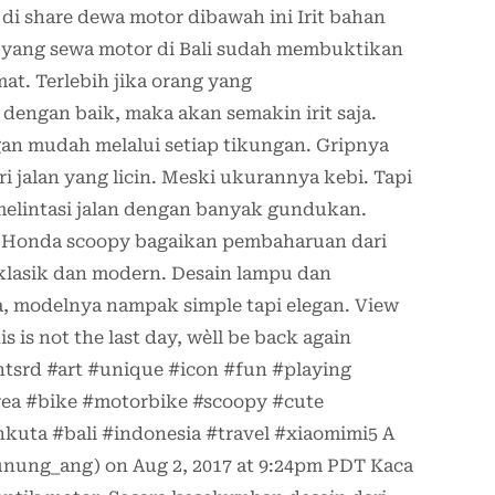
di share dewa motor dibawah ini Irit bahan
n yang sewa motor di Bali sudah membuktikan
at. Terlebih jika orang yang
engan baik, maka akan semakin irit saja.
n mudah melalui setiap tikungan. Gripnya
 jalan yang licin. Meski ukurannya kebi. Tapi
elintasi jalan dengan banyak gundukan.
ng Honda scoopy bagaikan pembaharuan dari
lasik dan modern. Desain lampu dan
a, modelnya nampak simple tapi elegan. View
s is not the last day, we`ll be back again
tsrd #art #unique #icon #fun #playing
rea #bike #motorbike #scoopy #cute
kuta #bali #indonesia #travel #xiaomimi5 A
nung_ang) on Aug 2, 2017 at 9:24pm PDT Kaca