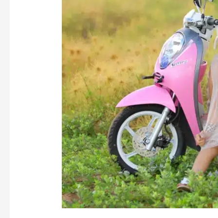
Keuntungan
Sewa
Motor
Scoopy
Dibandingkan
Dengan
Motor
Lain