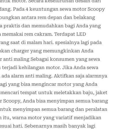
tik motor. Secara keseluruhan desain dari
dang. Pada 4 keuntungan sewa motor Scoopy
abungkan antara rem depan dan belakang
nya praktis dan memudahkan bagi Anda yang
asa memakai rem cakram. Terdapat LED
ng saat di malam hari. spesialnya lagi pada
olokan charger yang memungkinkan Anda
tur anti maling Sebagai konsumen yang sewa
u terjadi kehilangan motor. Jika Anda sewa
ada alarm anti maling. Aktifkan saja alarmnya
agi yang bisa mengincar motor yang Anda
 mencari tempat untuk meletakkan baju, jaket
tor Scoopy, Anda bisa menyimpan semua barang
 untuk menyimpan semua barang dan peralatan
 itu, warna motor yang variatif menjadikan
suai hati. Sebenarnya masih banyak lagi