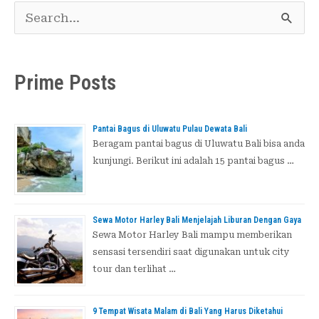
C
a
r
Prime Posts
i
u
Pantai Bagus di Uluwatu Pulau Dewata Bali
n
Beragam pantai bagus di Uluwatu Bali bisa anda
kunjungi. Berikut ini adalah 15 pantai bagus …
t
u
k
Sewa Motor Harley Bali Menjelajah Liburan Dengan Gaya
Sewa Motor Harley Bali mampu memberikan
:
sensasi tersendiri saat digunakan untuk city
tour dan terlihat …
9 Tempat Wisata Malam di Bali Yang Harus Diketahui