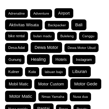
Airport
Adrenaline
Adventure
Aktivitas Wisata
Bali
Backpacker
bike rental
bulan madu
Buleleng
Canggu
Dewa Motor
Desa Adat
Dewa Motor Ubud
Healing
Gunung
Hotels
Instagram
Liburan
Kuta
Kuliner
labuan bajo
Motor Custom
Motor Gede
Mobil Matic
Motor Matic
Nmax Yamaha
Nusa dua
Pantai
Nusa penida
Pasar
Pecatu