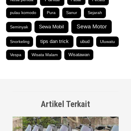
pulau komodo
Pura
Sanur
Sejarah
Sewa Motor
Sewa Mobil
Seminyak
tips dan trick
Snorkeling
ubud
Uluwatu
Vespa
Wisata Malam
Wisatawan
Artikel Terkait