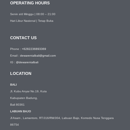
OPERATING HOURS
Senin s/d Minggu | 08:00 – 21:00
Hari Libur Nasional | Tetap Buka
CONTACT US
Phone :
+6282236893369
Email :
dewarentalbali@gmail.com
IG :
@dewarentalbali
LOCATION
BALI
Jl. Kubu Anyar No.19, Kuta
Kabupaten Badung,
Bali 80361
LABUAN BAJO
Jl Asam , Lamantoro, RT.016/RW.004, Labuan Bajo, Komodo Nusa Tenggara
86754