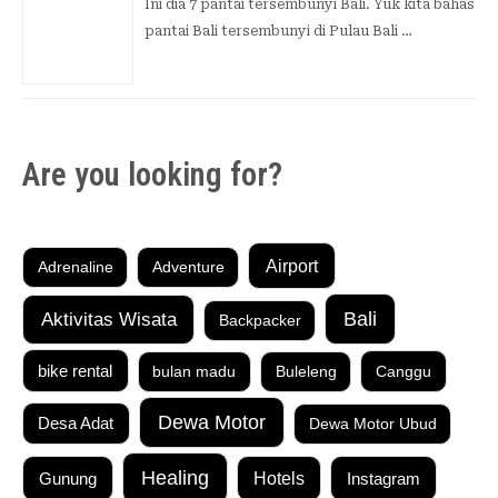
Ini dia 7 pantai tersembunyi Bali. Yuk kita bahas
pantai Bali tersembunyi di Pulau Bali …
Are you looking for?
Airport
Adrenaline
Adventure
Aktivitas Wisata
Bali
Backpacker
bike rental
bulan madu
Buleleng
Canggu
Dewa Motor
Desa Adat
Dewa Motor Ubud
Healing
Gunung
Hotels
Instagram