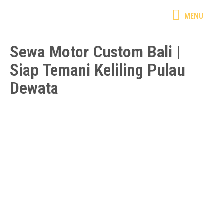
Lewati
MENU
MENU
ke
konten
Sewa Motor Custom Bali |
Siap Temani Keliling Pulau
Dewata