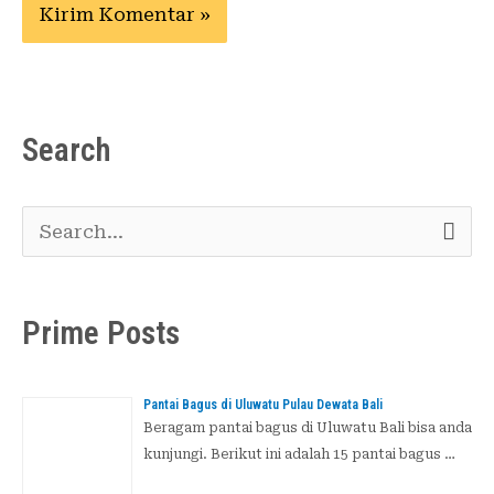
Search
C
a
r
Prime Posts
i
u
Pantai Bagus di Uluwatu Pulau Dewata Bali
n
Beragam pantai bagus di Uluwatu Bali bisa anda
kunjungi. Berikut ini adalah 15 pantai bagus …
t