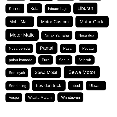
Liburan
Kuta
Kuliner
labuan bajo
Motor Custom
Motor Gede
Mobil Matic
Motor Matic
Nmax Yamaha
Nusa dua
Pantai
Nusa penida
Pasar
Pecatu
pulau komodo
Pura
Sanur
Sejarah
Sewa Motor
Sewa Mobil
Seminyak
tips dan trick
Snorkeling
ubud
Uluwatu
Vespa
Wisata Malam
Wisatawan