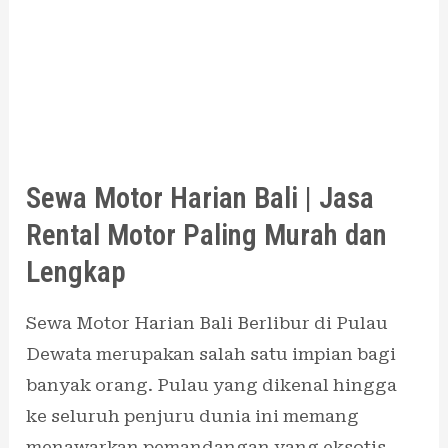
|
Jasa
Rental
Motor
Paling
Murah
Sewa Motor Harian Bali | Jasa
dan
Rental Motor Paling Murah dan
Lengkap
Lengkap
Sewa Motor Harian Bali Berlibur di Pulau
Dewata merupakan salah satu impian bagi
banyak orang. Pulau yang dikenal hingga
ke seluruh penjuru dunia ini memang
menawarkan pemandangan yang eksotis