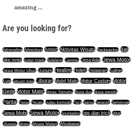
amazing …
Are you looking for?
Aktivitas Wisata
Bali
Airport
Adrenaline
Adventure
Backpacker
Dewa Motor
bike rental
bulan madu
Buleleng
Canggu
Desa Adat
Healing
Gunung
Hotels
Instagram
Dewa Motor Ubud
Kuliner
Liburan
Motor Custom
Motor
Mobil Matic
Kuta
labuan bajo
Motor Matic
Gede
Nmax Yamaha
Nusa dua
Nusa penida
Pantai
Pasar
Pecatu
pulau komodo
Pura
Sanur
Sejarah
Seminyak
Sewa Motor
Sewa Mobil
tips dan trick
Snorkeling
ubud
Uluwatu
Vespa
Wisata Malam
Wisatawan