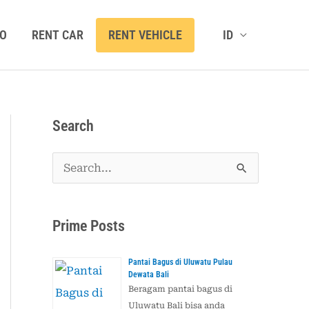
O
RENT CAR
RENT VEHICLE
ID
Search
C
a
r
Prime Posts
i
u
Pantai Bagus di Uluwatu Pulau
Dewata Bali
n
Beragam pantai bagus di
t
Uluwatu Bali bisa anda