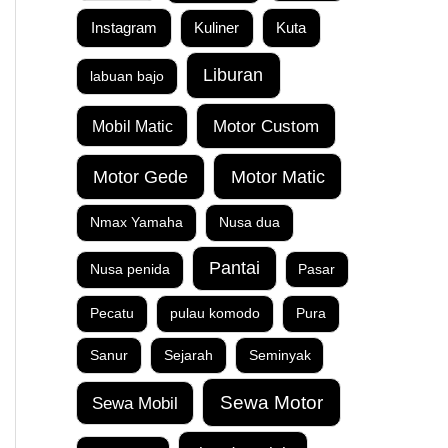
Instagram
Kuta
Kuliner
Liburan
labuan bajo
Motor Custom
Mobil Matic
Motor Matic
Motor Gede
Nmax Yamaha
Nusa dua
Pantai
Nusa penida
Pasar
Pecatu
pulau komodo
Pura
Sanur
Sejarah
Seminyak
Sewa Motor
Sewa Mobil