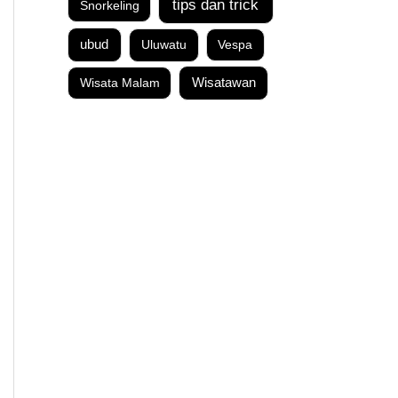
tips dan trick
Snorkeling
ubud
Uluwatu
Vespa
Wisata Malam
Wisatawan