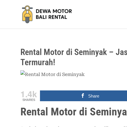
Lewati
ke
konten
Rental Motor di Seminyak – J
Termurah!
1.4k
Share
SHARES
Rental Motor di Seminy