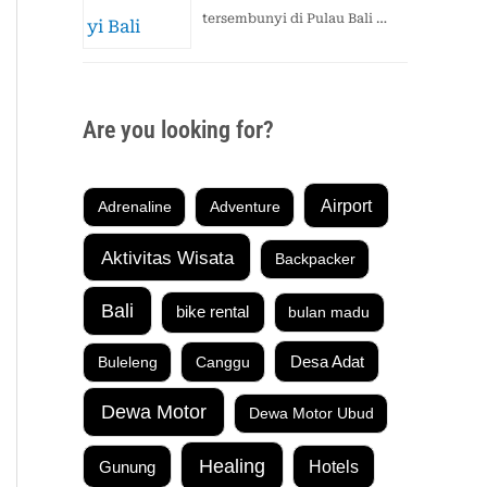
tersembunyi di Pulau Bali …
Are you looking for?
Airport
Adrenaline
Adventure
Aktivitas Wisata
Backpacker
Bali
bike rental
bulan madu
Buleleng
Canggu
Desa Adat
Dewa Motor
Dewa Motor Ubud
Healing
Gunung
Hotels