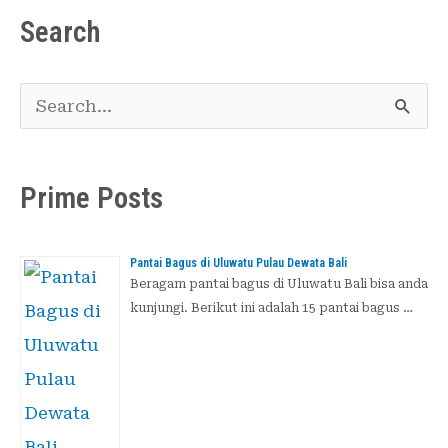
Search
C
a
r
Prime Posts
i
u
Pantai Bagus di Uluwatu Pulau Dewata Bali
n
Beragam pantai bagus di Uluwatu Bali bisa anda
kunjungi. Berikut ini adalah 15 pantai bagus …
t
u
k
: