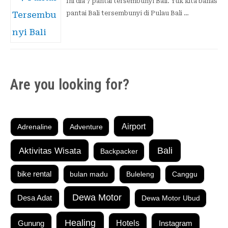
Ini dia 7 pantai tersembunyi Bali. Yuk kita bahas
pantai Bali tersembunyi di Pulau Bali …
Are you looking for?
Airport
Adrenaline
Adventure
Aktivitas Wisata
Bali
Backpacker
bike rental
bulan madu
Buleleng
Canggu
Dewa Motor
Desa Adat
Dewa Motor Ubud
Healing
Gunung
Hotels
Instagram