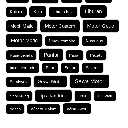
Liburan
Kuta
Kuliner
labuan bajo
Motor Custom
Motor Gede
Mobil Matic
Motor Matic
Nmax Yamaha
Nusa dua
Pantai
Nusa penida
Pasar
Pecatu
pulau komodo
Pura
Sanur
Sejarah
Sewa Motor
Sewa Mobil
Seminyak
tips dan trick
Snorkeling
ubud
Uluwatu
Vespa
Wisata Malam
Wisatawan