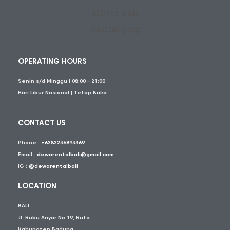
OPERATING HOURS
Senin s/d Minggu | 08:00 – 21:00
Hari Libur Nasional | Tetap Buka
CONTACT US
Phone :
+6282236893369
Email :
dewarentalbali@gmail.com
IG :
@dewarentalbali
LOCATION
BALI
Jl. Kubu Anyar No.19, Kuta
Kabupaten Badung,