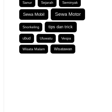
Sanur
Sejarah
Seminyak
Sewa Motor
Sewa Mobil
tips dan trick
Snorkeling
ubud
Uluwatu
Vespa
Wisata Malam
Wisatawan