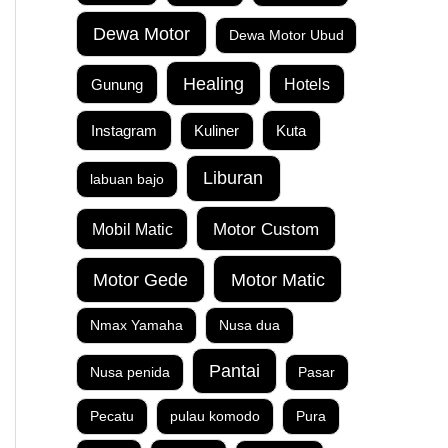
Dewa Motor
Dewa Motor Ubud
Healing
Gunung
Hotels
Instagram
Kuta
Kuliner
Liburan
labuan bajo
Motor Custom
Mobil Matic
Motor Matic
Motor Gede
Nmax Yamaha
Nusa dua
Pantai
Nusa penida
Pasar
Pecatu
pulau komodo
Pura