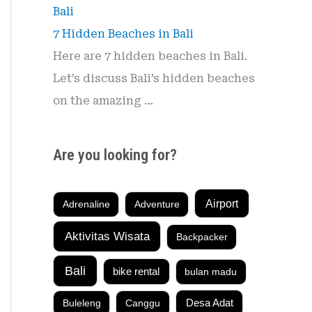
7 Hidden Beaches in Bali
Here are 7 hidden beaches in Bali.
Let’s discuss Bali’s hidden beaches
on the amazing …
Are you looking for?
Airport
Adrenaline
Adventure
Aktivitas Wisata
Backpacker
Bali
bike rental
bulan madu
Buleleng
Canggu
Desa Adat