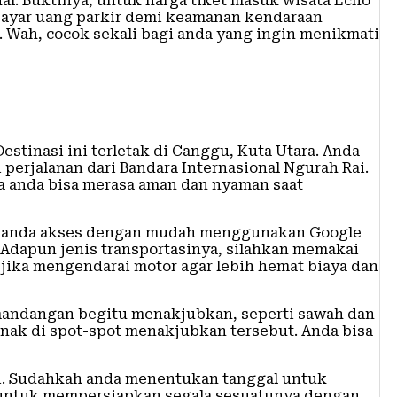
al. Buktinya, untuk harga tiket masuk wisata Echo
embayar uang parkir demi keamanan kendaraan
r. Wah, cocok sekali bagi anda yang ingin menikmati
stinasi ini terletak di Canggu, Kuta Utara. Anda
perjalanan dari Bandara Internasional Ngurah Rai.
ga anda bisa merasa aman dan nyaman saat
isa anda akses dengan mudah menggunakan Google
Adapun jenis transportasinya, silahkan memakai
 jika mengendarai motor agar lebih hemat biaya dan
mandangan begitu menakjubkan, seperti sawah dan
enak di spot-spot menakjubkan tersebut. Anda bisa
li. Sudahkah anda menentukan tanggal untuk
pa untuk mempersiapkan segala sesuatunya dengan