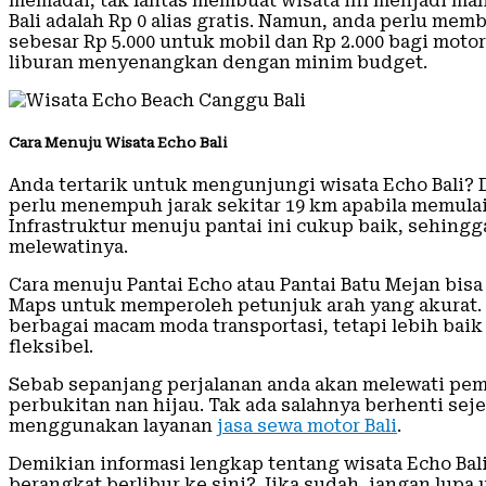
memadai, tak lantas membuat wisata ini menjadi mah
Bali adalah Rp 0 alias gratis. Namun, anda perlu m
sebesar Rp 5.000 untuk mobil dan Rp 2.000 bagi moto
liburan menyenangkan dengan minim budget.
Cara Menuju Wisata Echo Bali
Anda tertarik untuk mengunjungi wisata Echo Bali? De
perlu menempuh jarak sekitar 19 km apabila memulai 
Infrastruktur menuju pantai ini cukup baik, sehing
melewatinya.
Cara menuju Pantai Echo atau Pantai Batu Mejan b
Maps untuk memperoleh petunjuk arah yang akurat. 
berbagai macam moda transportasi, tetapi lebih baik
fleksibel.
Sebab sepanjang perjalanan anda akan melewati pe
perbukitan nan hijau. Tak ada salahnya berhenti sej
menggunakan layanan
jasa sewa motor Bali
.
Demikian informasi lengkap tentang wisata Echo Ba
berangkat berlibur ke sini? Jika sudah, jangan lu