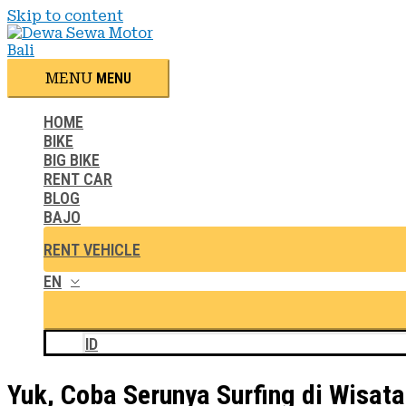
Skip to content
MENU
MENU
HOME
BIKE
BIG BIKE
RENT CAR
BLOG
BAJO
RENT VEHICLE
EN
ID
Yuk, Coba Serunya Surfing di Wisata