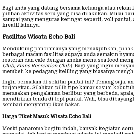
Bagi anda yang datang bersama keluarga atau rekan 
pilihan aktivitas seru yang bisa dilakukan. Mulai da
sampai yang menguras keringat seperti, voli pantai, 
kreatif lainnya.
Fasilitas Wisata Echo Bali
Mendukung panoramanya yang menakjubkan, pihak 
berbagai macam fasilitas supaya anda semakin nyaman. 
restoran dan cafe dengan aneka menu sea food meng
Club, Finns Recreation Club
). Bagi yang ingin meny
membeli ke pedagang keliling yang biasanya mengha
Ingin bermalam di sekitar pantai ini? Tenang saja, 
terjangkau. Silahkan pilih tipe kamar sesuai kebutu
merasakan pengalaman berlibur yang berbeda, apalag
mendirikan tenda di tepi pantai. Wah, bisa dibayang
sembari menyantap ikan bakar.
Harga Tiket Masuk Wisata Echo Bali
Meski panaroma begitu indah, banyak kegiatan seru b