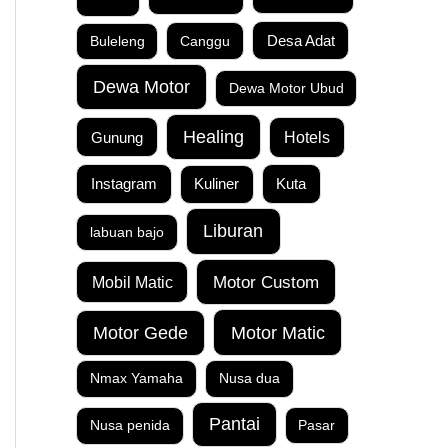
Buleleng
Canggu
Desa Adat
Dewa Motor
Dewa Motor Ubud
Healing
Gunung
Hotels
Instagram
Kuta
Kuliner
Liburan
labuan bajo
Motor Custom
Mobil Matic
Motor Matic
Motor Gede
Nmax Yamaha
Nusa dua
Pantai
Nusa penida
Pasar