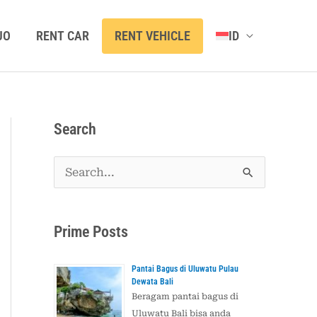
JO
RENT CAR
RENT VEHICLE
ID
Search
C
a
r
Prime Posts
i
u
Pantai Bagus di Uluwatu Pulau
Dewata Bali
n
Beragam pantai bagus di
t
Uluwatu Bali bisa anda