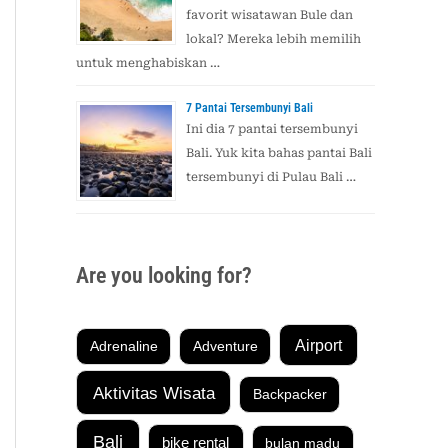
favorit wisatawan Bule dan
lokal? Mereka lebih memilih
untuk menghabiskan …
7 Pantai Tersembunyi Bali
Ini dia 7 pantai tersembunyi
Bali. Yuk kita bahas pantai Bali
tersembunyi di Pulau Bali …
Are you looking for?
Airport
Adrenaline
Adventure
Aktivitas Wisata
Backpacker
Bali
bike rental
bulan madu