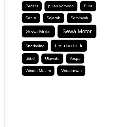
Pecatu
pulau komodo
Pura
Sanur
Sejarah
Seminyak
Sewa Motor
Sewa Mobil
tips dan trick
Snorkeling
ubud
Uluwatu
Vespa
Wisata Malam
Wisatawan